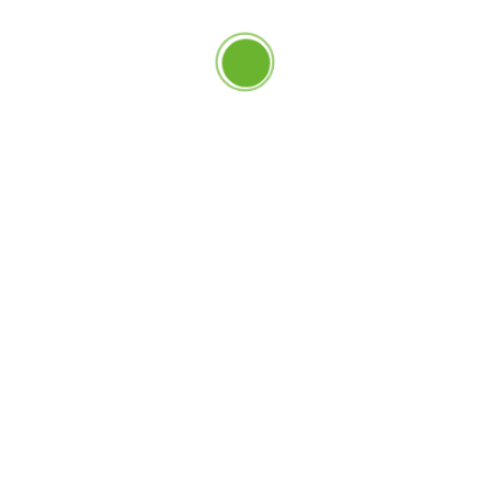
A
Ma
Ap
Fe
C
Dr
Un
M
Lo